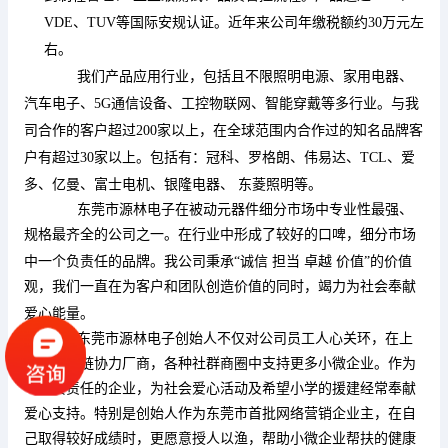
VDE、TUV等国际安规认证
。
近年来公司年缴税额约
30万元左
右。
我们产品应用行业，包括且不限照明电源、家用电器、
汽车电子、
5G通信设备、工控物联网、智能穿戴等多行业
。
与我
司合作的客户超过
200家以上，在全球范围内合作过的知名品牌客
户有超过30家以上。包括有：冠科、罗格朗、伟易达、TCL、爱
多、亿曼、富士电机、银隆电器、 东菱照明等。
东莞市源林电子在被动
元器件
细分市场中专业性最强、
规格最齐全的公司
之一。在行业中形成了较好的口啤，细分市场
中一个负责任的品牌。
我公司
秉承
“诚信 担当 卓越 价值”
的
价值
观，我们一直在为客户和团队创造价值的同时，竭力为社会奉献
爱心能量。
东莞市源林电子创始人不仅对公司员工人心关环，在上
下游供应链协力厂商，各种社群商圈中支持更多小微企业。作为
一个负责任的企业，为社会爱心活动及希望小学的援建经常奉献
爱心支持。特别是创始人作为东莞市首批网络营销企业主，在自
己取得较好成绩时，更愿意授人以渔，帮助小微企业帮扶的健康